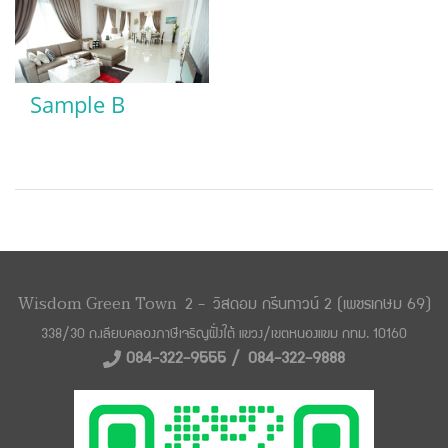
Sample B
Wisdom Green Town
2 -
วิสดอม กรีนทาวน์ 2 (เพชรเกษม 69)
338/30 ถ.เลียบคลองภาษีเจริญฝั่งใต้ แขวง/
เขตหนองแขม กทม. 10160
084-322-9555 /
084-322-9888