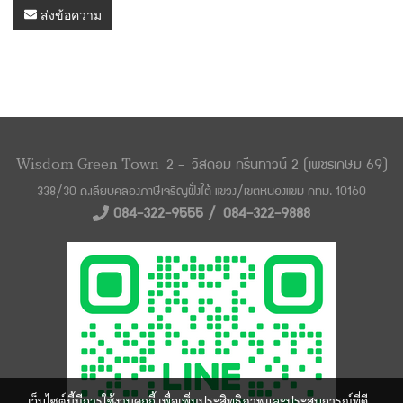
ส่งข้อความ
Wisdom Green Town
2 -
วิสดอม กรีนทาวน์ 2 (เพชรเกษม 69)
338/30 ถ.เลียบคลองภาษีเจริญฝั่งใต้ แขวง/
เขตหนองแขม กทม. 10160
084-322-9555 /
084-322-9888
เว็บไซต์นี้มีการใช้งานคุกกี้ เพื่อเพิ่มประสิทธิภาพและประสบการณ์ที่ดี