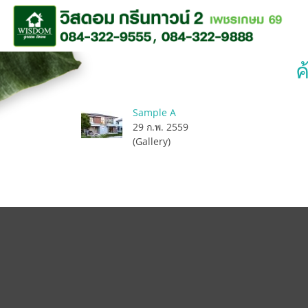
ค
Sample A
29 ก.พ. 2559
(Gallery)