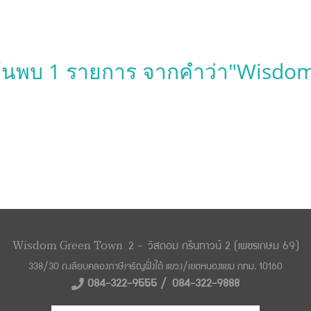
้นพบ 1 รายการ จากคำว่า"Wisdo
Wisdom Green Town
2 -
วิสดอม กรีนทาวน์ 2 (เพชรเกษม 69)
338/30 ถ.เลียบคลองภาษีเจริญฝั่งใต้ แขวง/
เขตหนองแขม กทม. 10160
084-322-9555 /
084-322-9888