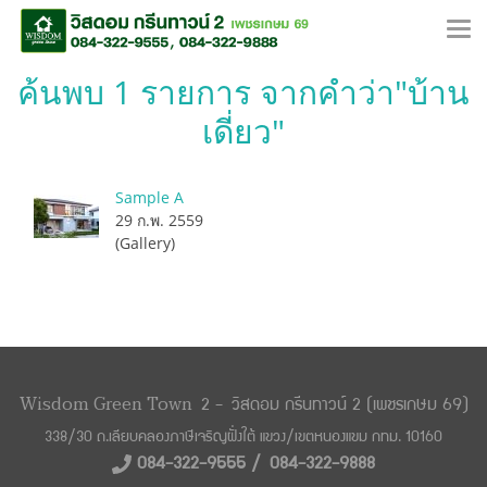
ค้นพบ 1 รายการ จากคำว่า"บ้าน
เดี่ยว"
Sample A
29 ก.พ. 2559
(Gallery)
Wisdom Green Town
2 -
วิสดอม กรีนทาวน์ 2 (เพชรเกษม 69)
338/30 ถ.เลียบคลองภาษีเจริญฝั่งใต้ แขวง/
เขตหนองแขม กทม. 10160
084-322-9555 /
084-322-9888