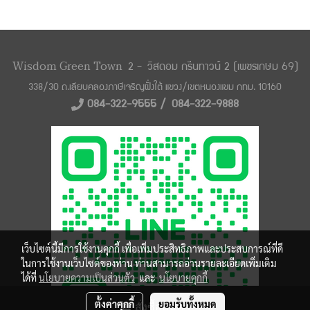
Wisdom Green Town
2 -
วิสดอม กรีนทาวน์ 2 (เพชรเกษม 69)
338/30 ถ.เลียบคลองภาษีเจริญฝั่งใต้ แขวง/
เขตหนองแขม กทม. 10160
084-322-9555 /
084-322-9888
เว็บไซต์นี้มีการใช้งานคุกกี้ เพื่อเพิ่มประสิทธิภาพและประสบการณ์ที่ดี
ในการใช้งานเว็บไซต์ของท่าน ท่านสามารถอ่านรายละเอียดเพิ่มเติม
ได้ที่
นโยบายความเป็นส่วนตัว
และ
นโยบายคุกกี้
ตั้งค่าคุกกี้
ยอมรับทั้งหมด
สั่งซื้อสินค้า